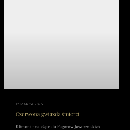
17 MARCA 2025
Czerwona gwiazda śmierci
Klimont - należące do Pagórów Jaworznickich