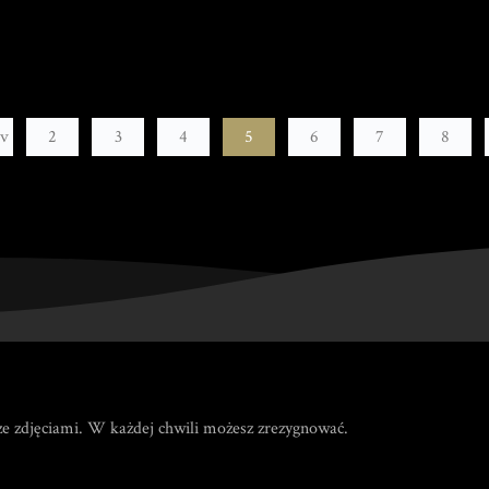
ev
2
3
4
5
6
7
8
e zdjęciami. W każdej chwili możesz zrezygnować.