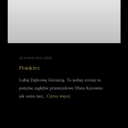
25 KWIETNIA 2025
Praojciec
Lubię Dąbrowę Górniczą. To jednej strony to
potężne zagłębie przemysłowe (Huta Katowice
jak sama naz...
Czytaj więcej