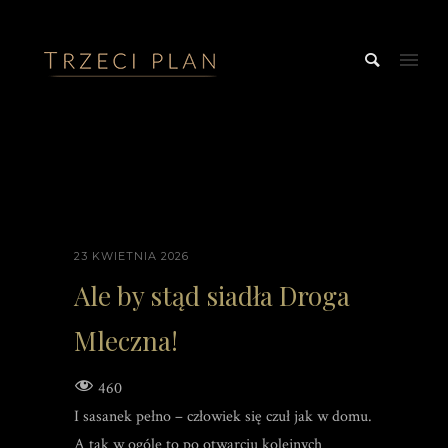
23 KWIETNIA 2026
Ale by stąd siadła Droga
Mleczna!
460
I sasanek pełno – człowiek się czuł jak w domu.
A tak w ogóle to po otwarciu kolejnych