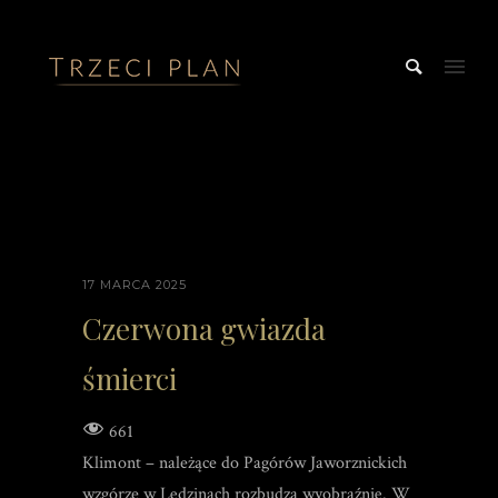
17 MARCA 2025
Czerwona gwiazda
śmierci
661
Klimont – należące do Pagórów Jaworznickich
wzgórze w Lędzinach rozbudza wyobraźnię. W