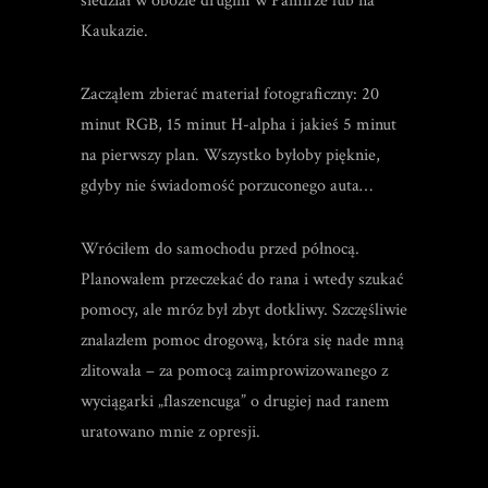
siedział w obozie drugim w Pamirze lub na
Kaukazie.
Zacząłem zbierać materiał fotograficzny: 20
minut RGB, 15 minut H-alpha i jakieś 5 minut
na pierwszy plan. Wszystko byłoby pięknie,
gdyby nie świadomość porzuconego auta…
Wróciłem do samochodu przed północą.
Planowałem przeczekać do rana i wtedy szukać
pomocy, ale mróz był zbyt dotkliwy. Szczęśliwie
znalazłem pomoc drogową, która się nade mną
zlitowała – za pomocą zaimprowizowanego z
wyciągarki „flaszencuga” o drugiej nad ranem
uratowano mnie z opresji.