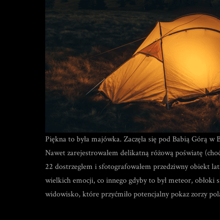
Piękna to była majówka. Zaczęła się pod Babią Górą 
Nawet zarejestrowałem delikatną różową poświatę (choć 
22 dostrzegłem i sfotografowałem przedziwny obiekt lat
wielkich emocji, co innego gdyby to był meteor, obłoki
widowisko, które przyćmiło potencjalny pokaz zorzy pola