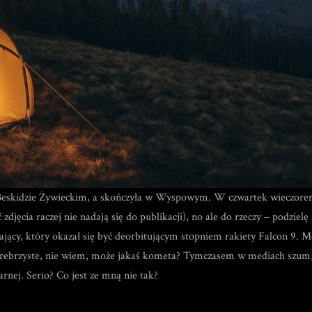
w Beskidzie Żywieckim, a skończyła w Wyspowym. W czwartek wieczore
zdjęcia raczej nie nadają się do publikacji), no ale do rzeczy – podz
ający, który okazał się być deorbitującym stopniem rakiety Falcon 9. 
 srebrzyste, nie wiem, może jakaś kometa? Tymczasem w mediach szum, 
rnej. Serio? Co jest ze mną nie tak?