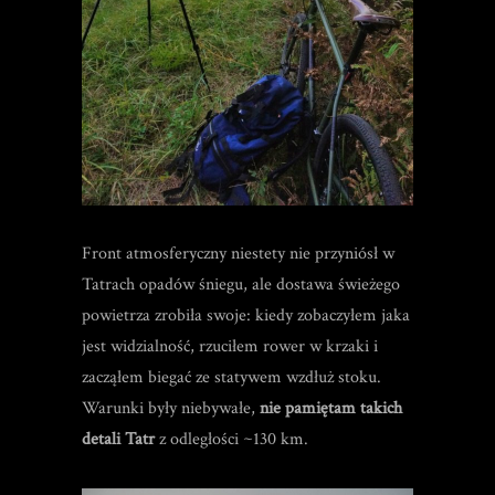
Front atmosferyczny niestety nie przyniósł w
Tatrach opadów śniegu, ale dostawa świeżego
powietrza zrobiła swoje: kiedy zobaczyłem jaka
jest widzialność, rzuciłem rower w krzaki i
zacząłem biegać ze statywem wzdłuż stoku.
Warunki były niebywałe,
nie pamiętam takich
detali Tatr
z odległości ~130 km.