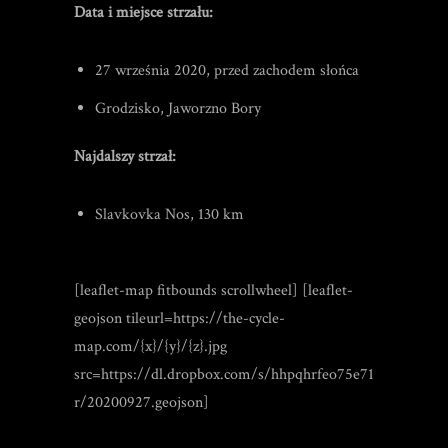
Data i miejsce strzału:
27 września 2020, przed zachodem słońca
Grodzisko, Jaworzno Bory
Najdalszy strzał:
Slavkovka Nos, 130 km
[leaflet-map fitbounds scrollwheel] [leaflet-
geojson tileurl=https://the-cycle-
map.com/{x}/{y}/{z}.jpg
src=https://dl.dropbox.com/s/hhpqhrfeo75e71
r/20200927.geojson]